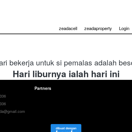
zeadacell
zeadaproperty
Login
ari bekerja untuk si pemalas adalah bes
Hari liburnya ialah hari ini
Partners
336
336
ada@gmail.com