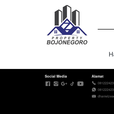
H
Social Media
Alamat
081222423
081222423
dhanielze